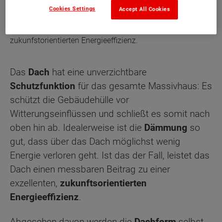
Cookies Settings
Accept All Cookies
Ein gedämmtes Dach leistet einen messbaren Beitrag zur
zukunfstorientierten Energieeffizienz.
Das
Dach
hat eine unverzichtbare
Schutzfunktion
für das gesamte Massivhaus: Es
schützt die Gebäudehülle vor
Witterungseinflüssen und schließt es somit nach
oben hin ab. Idealerweise ist die
Dämmung
so
gut, dass über das Dach möglichst wenig
Energie verloren geht. Ist das der Fall, leistet das
Dach einen messbaren Beitrag zu einer
exzellenten,
zukunftsorientierten
Energieeffizienz
.
Abgesehen davon werden die
Dachform
selbst