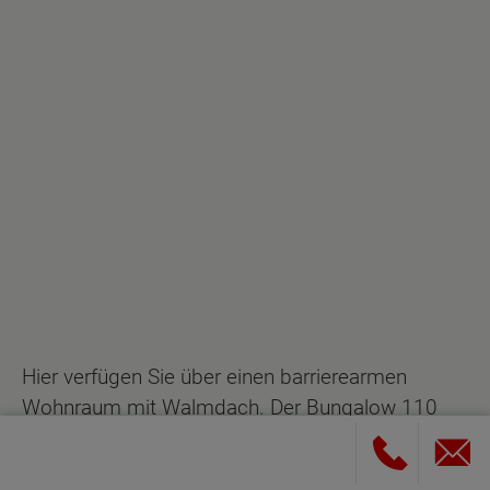
Hier verfügen Sie über einen barrierearmen
Wohnraum mit Walmdach. Der Bungalow 110
entspricht dem aktuellen Neubaustandard,
sodass Sie mit einer hervorragenden