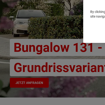
By clickin
site navig
Bungalow 131 -
Grundrissvarian
JETZT ANFRAGEN