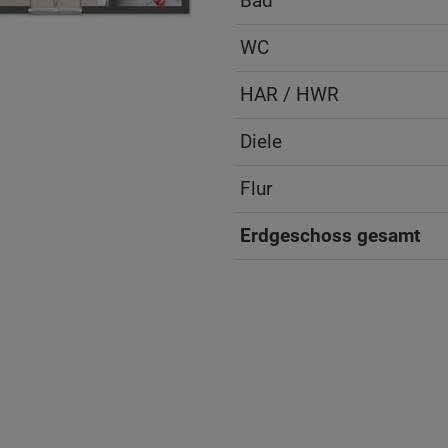
Bad
WC
HAR / HWR
Diele
Flur
Erdgeschoss gesamt
ten Sie suchen?