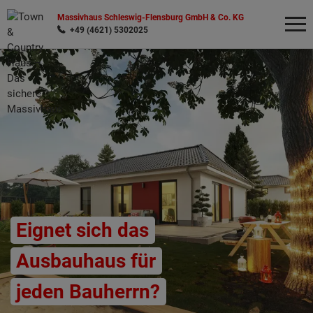
Massivhaus Schleswig-Flensburg GmbH & Co. KG
+49 (4621) 5302025
Wonach möchten Sie suchen?
Eignet sich das
Ausbauhaus für
jeden Bauherrn?