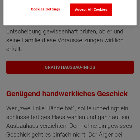
Um mit einem Ausbauhaus
Geld beim Bau zu
Cookies Settings
Accept All Cookies
sparen
, sind einige Voraussetzungen
erforderlich. Jeder Bauherr sollte vor der
Entscheidung gewissenhaft prüfen, ob er und
seine Familie diese Voraussetzungen wirklich
erfüllt.
GRATIS HAUSBAU-INFOS
Genügend handwerkliches Geschick
Wer „zwei linke Hände hat“, sollte unbedingt ein
schlüsselfertiges Haus wählen und ganz auf ein
Ausbauhaus verzichten. Denn ohne ein gewisses
Geschick geht es einfach nicht. Der Ärger bei