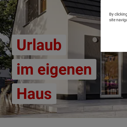
By clickin
site navig
Urlaub
im eigenen
Haus