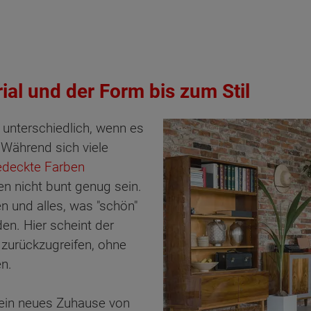
ial und der Form bis zum Stil
unterschiedlich, wenn es
Während sich viele
edeckte Farben
n nicht bunt genug sein.
en und alles, was "schön"
en. Hier scheint der
 zurückzugreifen, ohne
en.
ein neues Zuhause von