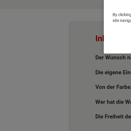
By clickin
site navig
Inhaltsüb
Der Wunsch n
Die eigene Ei
Von der Farbe
Wer hat die 
Die Freiheit d