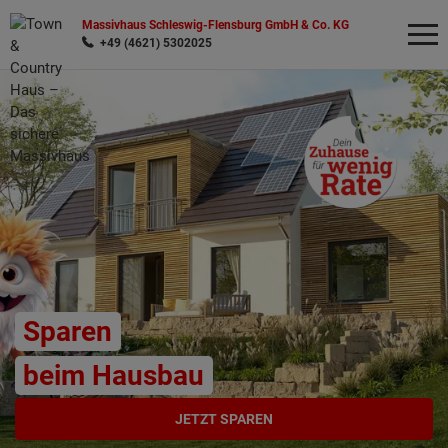
Massivhaus Schleswig-Flensburg GmbH & Co. KG
+49 (4621) 5302025
Wonach möchten Sie suchen?
Sparen
beim Hausbau
JETZT SPAREN