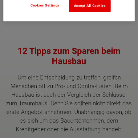
Cookies Settings
Accept All Cookies
GRATIS HAUSBAU-INFOS
12 Tipps zum Sparen beim
Hausbau
Um eine Entscheidung zu treffen, greifen
Menschen oft zu Pro- und Contra-Listen. Beim
Hausbau ist auch der Vergleich der Schlüssel
zum Traumhaus. Denn Sie sollten nicht direkt das
erste Angebot annehmen. Unabhängig davon, ob
es sich um das Bauunternehmen, dem
Kreditgeber oder die Ausstattung handelt.