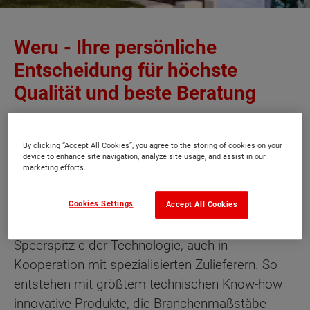
Weru - Ihre persönliche
Entscheidung für höchste
Qualität und beste Beratung
Die führende Fenster- und Türenmarke für Ihre
individuellen Ansprüche Perfekte Fenster und
By clicking “Accept All Cookies”, you agree to the storing of cookies on your
device to enhance site navigation, analyze site usage, and assist in our
Türen erhalten Sie nur, wo Sie sich auf das
marketing efforts.
Zusammenspiel mehrerer Komponenten
verlassen können. Wie bei Weru. In unserer
Cookies Settings
Accept All Cookies
Entwicklungsabteilung arbeiten wir an der
Speerspitz e der Technologie, auch in
Kooperation mit spezialisierten Zulieferern. So
entstehen mit größtem technischen Know-how
innovative Produkte, die Branchenmaßstäbe