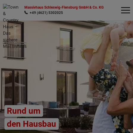
Massivhaus Schleswig-Flensburg GmbH & Co. KG
+49 (4621) 5302025
Wonach möchten Sie suchen?
Rund um
den Hausbau