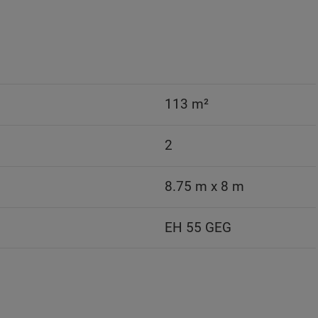
113 m²
2
8.75 m x 8 m
EH 55 GEG