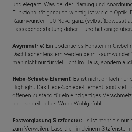
und elegant. Was bei der Planung und Anordnung 
Funktionalität genauso wichtig ist wie die Opti
Raumwunder 100 Novo ganz (selbst-)bewusst au
Fassadengestaltung daher – und hat einige übe
Asymmetrie:
Ein bodentiefes Fenster im Giebel 
Dachflächenfenstern werden beim Raumwunder 
man nicht nur für viel Licht im Haus, sondern a
Hebe-Schiebe-Element:
Es ist nicht einfach nur 
Highlight. Das Hebe-Schiebe-Element lässt viel 
offenen Zustand für ein einzigartiges Verschme
unbeschreibliches Wohn-Wohlgefühl.
Wonach möch
Festverglasung Sitzfenster:
Es ist mehr als nur 
zum Verweilen. Lass dich in deinem Sitzfenster 