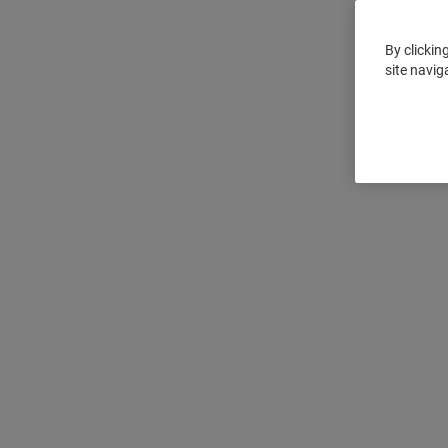
By clickin
site navig