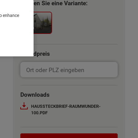
Wählen Sie eine Variante:
 to enhance
Novo
Grundpreis
Downloads
HAUSSTECKBRIEF-RAUMWUNDER-
100.PDF
Hauskaufberater