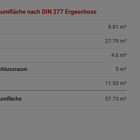
aumfläche nach DIN 277 Ergeschoss
8.81 m²
27.79 m²
4.6 m²
chlussraum
5 m²
11.53 m²
umfläche
57.73
m²