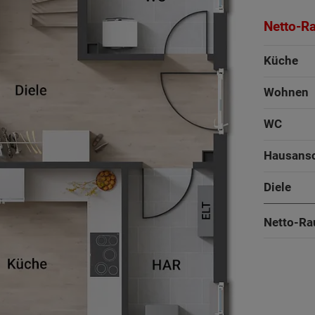
Netto-R
Küche
Wohnen
WC
Hausans
Diele
Netto-Ra