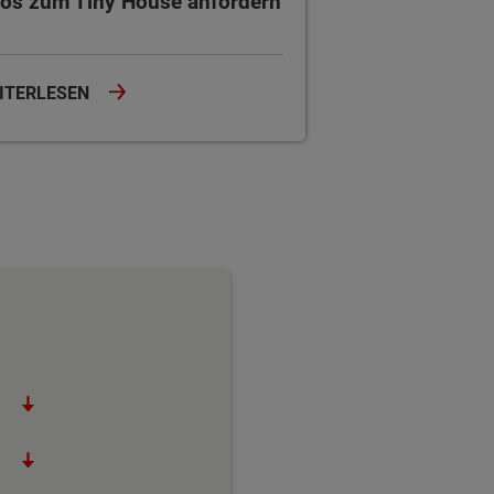
fos zum Tiny House anfordern
ITERLESEN