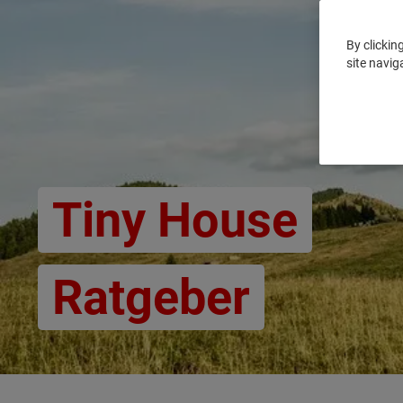
By clickin
site navig
Tiny House
Ratgeber