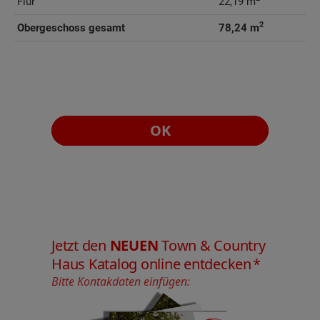
Flur
22,19 m
2
Obergeschoss gesamt
78,24 m