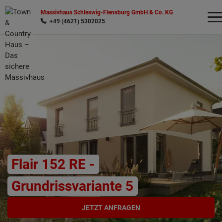
Massivhaus Schleswig-Flensburg GmbH & Co. KG
+49 (4621) 5302025
Wonach möchten Sie suchen?
Flair 152 RE -
Grundrissvariante 5
JETZT ANFRAGEN