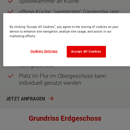
Speisekammer an Küche
offene Küche, "versteckte" Garderobe und
gerade Treppe
By clicking “Accept All Cookies”, you agree to the storing of cookies on your
Eltern- und Kinderbereich im Obergeschoss
device to enhance site navigation, analyze site usage, and assist in our
getrennt durch den Flur
marketing efforts.
zwei gleich große Kinderzimmer
Cookies Settings
Accept All Cookies
großzügiger und heller Flur im
Obergeschoss
Platz im Flur im Obergeschoss kann
individuell genutzt werden
JETZT ANFRAGEN
Grundriss Erdgeschoss