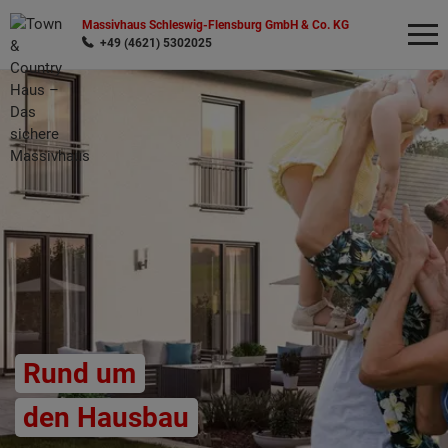
Massivhaus Schleswig-Flensburg GmbH & Co. KG
+49 (4621) 5302025
Wonach möchten Sie suchen?
Rund um
den Hausbau