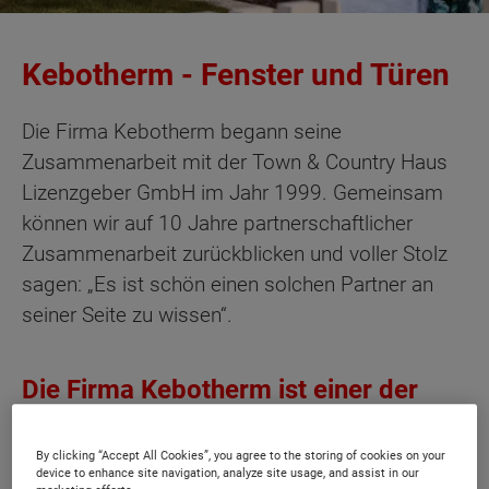
Kebotherm - Fenster und Türen
Die Firma Kebotherm begann seine
Zusammenarbeit mit der Town & Country Haus
Lizenzgeber GmbH im Jahr 1999. Gemeinsam
können wir auf 10 Jahre partnerschaftlicher
Zusammenarbeit zurückblicken und voller Stolz
sagen: „Es ist schön einen solchen Partner an
seiner Seite zu wissen“.
Die Firma Kebotherm ist einer der
führenden Hersteller von Fenster und
Türen.
By clicking “Accept All Cookies”, you agree to the storing of cookies on your
device to enhance site navigation, analyze site usage, and assist in our