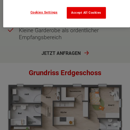
Großes Bad ohne Badewanne, dafür mit
begehbarer Walk-In-Dusche
Cookies Settings
Accept All Cookies
Gäste-WC für mehr Komfort im Alltag
Kleine Garderobe als ordentlicher
Empfangsbereich
JETZT ANFRAGEN
Grundriss Erdgeschoss