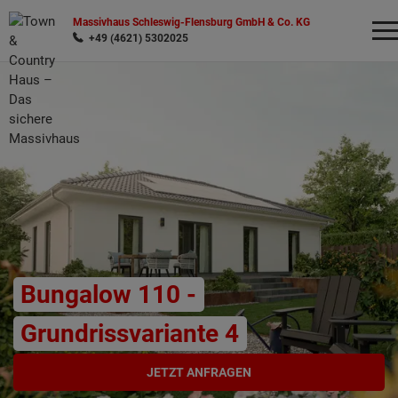
Massivhaus Schleswig-Flensburg GmbH & Co. KG
+49 (4621) 5302025
Wonach möchten Sie suchen?
Bungalow 110 -
Grundrissvariante 4
JETZT ANFRAGEN