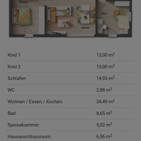
2
Kind 1
13,00 m
2
Kind 2
13,00 m
2
Schlafen
14,93 m
2
WC
2,88 m
2
Wohnen / Essen / Kochen
34,49 m
2
Bad
8,65 m
2
Speisekammer
5,02 m
2
Hausanschlussraum
6,56 m