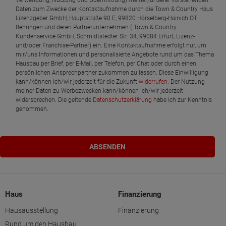
Verwendung, Nutzung und Übermittlung) meiner/unserer vorstehenden
Daten zum Zwecke der Kontaktaufnahme durch die Town & Country Haus
Lizenzgeber GmbH, Hauptstraße 90 E, 99820 Hörselberg-Hainich OT
Behringen und deren Partnerunternehmen ( Town & Country
Kundenservice GmbH, Schmidtstedter Str. 34, 99084 Erfurt, Lizenz-
und/oder Franchise-Partner) ein. Eine Kontaktaufnahme erfolgt nur, um
mir/uns Informationen und personalisierte Angebote rund um das Thema
Hausbau per Brief, per E-Mail, per Telefon, per Chat oder durch einen
persönlichen Ansprechpartner zukommen zu lassen. Diese Einwilligung
kann/können ich/wir jederzeit für die Zukunft
widerrufen
. Der Nutzung
meiner Daten zu Werbezwecken kann/können ich/wir jederzeit
widersprechen. Die geltende
Datenschutzerklärung
habe ich zur Kenntnis
genommen.
Haus
Finanzierung
Hausausstellung
Finanzierung
Rund um den Hausbau