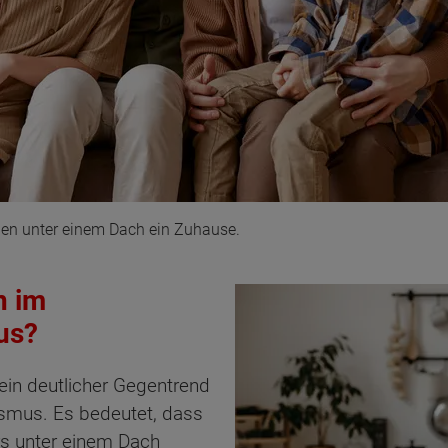
nen unter einem Dach ein Zuhause.
n im
us?
in deutlicher Gegentrend
ten Sie suchen?
smus. Es bedeutet, dass
rs unter einem Dach