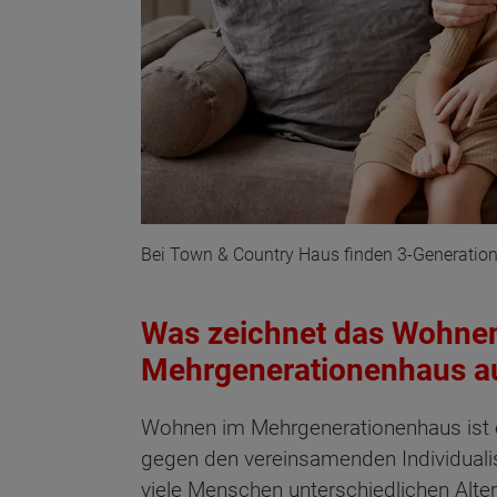
Bei Town & Country Haus finden 3-Generatio
Was zeichnet das Wohne
Mehrgenerationenhaus a
Wohnen im Mehrgenerationenhaus ist e
Wonach möch
gegen den vereinsamenden Individuali
viele Menschen unterschiedlichen Alte