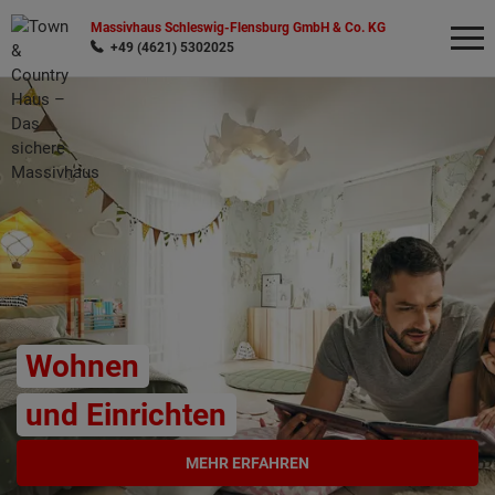
Massivhaus Schleswig-Flensburg GmbH & Co. KG
+49 (4621) 5302025
Wonach möchten Sie suchen?
Wohnen
und Einrichten
MEHR ERFAHREN