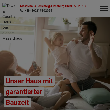
Massivhaus Schleswig-Flensburg GmbH & Co. KG
+49 (4621) 5302025
Wonach möchten Sie suchen?
Unser Haus mit
garantierter
Bauzeit