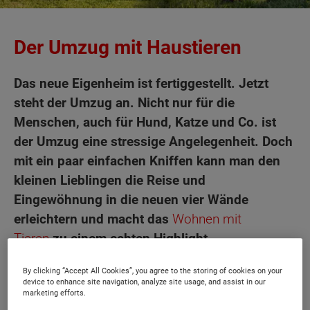
Der Umzug mit Haustieren
Das neue Eigenheim ist fertiggestellt. Jetzt
steht der Umzug an. Nicht nur für die
Menschen, auch für Hund, Katze und Co. ist
der Umzug eine stressige Angelegenheit. Doch
mit ein paar einfachen Kniffen kann man den
kleinen Lieblingen die Reise und
Eingewöhnung in die neuen vier Wände
erleichtern und macht das
Wohnen mit
Tieren
zu einem echten Highlight.
By clicking “Accept All Cookies”, you agree to the storing of cookies on your
device to enhance site navigation, analyze site usage, and assist in our
marketing efforts.