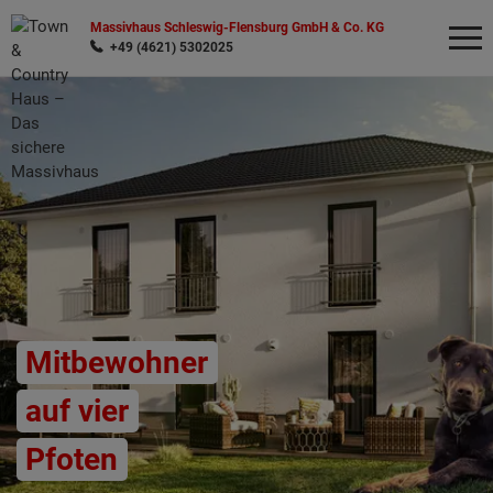
Massivhaus Schleswig-Flensburg GmbH & Co. KG
+49 (4621) 5302025
Wonach möchten Sie suchen?
Mitbewohner
auf vier
Pfoten