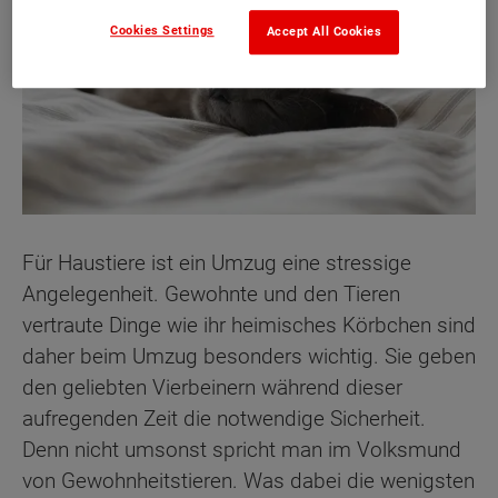
Cookies Settings
Accept All Cookies
Für Haustiere ist ein Umzug eine stressige
Angelegenheit. Gewohnte und den Tieren
vertraute Dinge wie ihr heimisches Körbchen sind
daher beim Umzug besonders wichtig. Sie geben
den geliebten Vierbeinern während dieser
aufregenden Zeit die notwendige Sicherheit.
Denn nicht umsonst spricht man im Volksmund
von Gewohnheitstieren. Was dabei die wenigsten