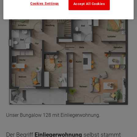
Cookies Settings
Accept All Cookies
Unser Bungalow 128 mit Einliegerwohnung.
Der Begriff
Einliegerwohnung
selbst stammt