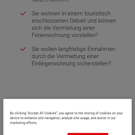
Sie wohnen in einem touristisch
erschlossenen Gebiet und können
sich die Vermietung einer
Ferienwohnung vorstellen?
Sie wollen langfristige Einnahmen
durch die Vermietung einer
Einliegerwohnung sicherstellen?
By clicking “Accept All Cookies”, you agree to the storing of cookies on your
Was zeichnet eine Einliegerwohnung
device to enhance site navigation, analyze site usage, and assist in our
aus?
marketing efforts.