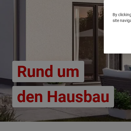
By clickin
site navig
Rund um
den Hausbau