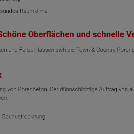
esundes Raumklima
Schöne Oberflächen und schnelle V
zen und Farben lassen sich die Town & Country Poren
X
ung von Porenbeton. Der dünnschichtige Auftrag von al
hen.
le Bauaustrocknung
ten Sie suchen?