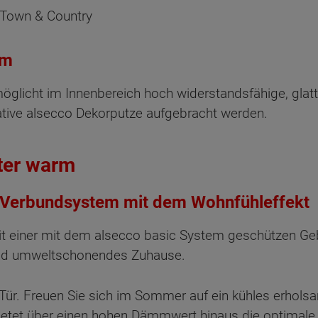
 Town & Country
em
möglicht im Innenbereich hoch widerstandsfähige, gla
ative alsecco Dekorputze aufgebracht werden.
ter warm
Verbundsystem mit dem Wohnfühleffekt
it einer mit dem alsecco basic System geschützen Ge
 und umweltschonendes Zuhause.
r Tür. Freuen Sie sich im Sommer auf ein kühles erh
t über einen hohen Dämmwert hinaus die optimale W