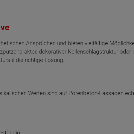
ive
etischen Ansprüchen und bieten vielfältige Möglichkei
atzputzcharakter, dekorativer Kellenschlagstruktur ode
urstil die richtige Lösung.
sikalischen Werten sind auf Porenbeton-Fassaden echt
eständig