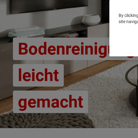
By clickin
site navig
Bodenreinigung
leicht
gemacht