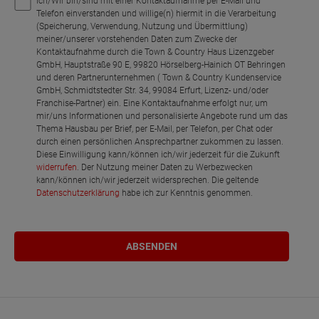
Ich/Wir bin/sind mit einer Kontaktaufnahme per E-Mail und
Telefon einverstanden und willige(n) hiermit in die Verarbeitung
(Speicherung, Verwendung, Nutzung und Übermittlung)
meiner/unserer vorstehenden Daten zum Zwecke der
Kontaktaufnahme durch die Town & Country Haus Lizenzgeber
GmbH, Hauptstraße 90 E, 99820 Hörselberg-Hainich OT Behringen
und deren Partnerunternehmen ( Town & Country Kundenservice
GmbH, Schmidtstedter Str. 34, 99084 Erfurt, Lizenz- und/oder
Franchise-Partner) ein. Eine Kontaktaufnahme erfolgt nur, um
mir/uns Informationen und personalisierte Angebote rund um das
Thema Hausbau per Brief, per E-Mail, per Telefon, per Chat oder
durch einen persönlichen Ansprechpartner zukommen zu lassen.
Diese Einwilligung kann/können ich/wir jederzeit für die Zukunft
widerrufen
. Der Nutzung meiner Daten zu Werbezwecken
kann/können ich/wir jederzeit widersprechen. Die geltende
Datenschutzerklärung
habe ich zur Kenntnis genommen.