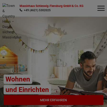
Massivhaus Schleswig-Flensburg GmbH & Co. KG
+49 (4621) 5302025
Wonach möchten Sie suchen?
Wohnen
und Einrichten
MEHR ERFAHREN