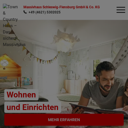
Massivhaus Schleswig-Flensburg GmbH & Co. KG
+49 (4621) 5302025
Wonach möchten Sie suchen?
Wohnen
und Einrichten
MEHR ERFAHREN