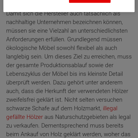
Damit sich die Hersteller auch tatsächlich als
nachhaltige Unternehmen bezeichnen können,
müssen sie eine Vielzahl an unterschiedlichsten
Anforderungen erfüllen. Grundlegend müssen
ökologische Möbel sowohl flexibel als auch
langlebig sein. Um dieses Ziel zu erreichen, muss
der gesamte Produktionsablauf sowie der
Lebenszyklus der Möbel bis ins kleinste Detail
überprüft werden. Dazu gehört unter anderem
auch, dass die Herkunft der verwendeten Hölzer
zweifelsfrei geklärt ist. Nicht selten versuchen
schwarze Schafe auf dem Holzmarkt,
illegal
gefällte Hölzer
aus Naturschutzgebieten als legal
zu verkaufen. Dementsprechend muss bereits
beim Ankauf von Holz geklärt werden, woher das