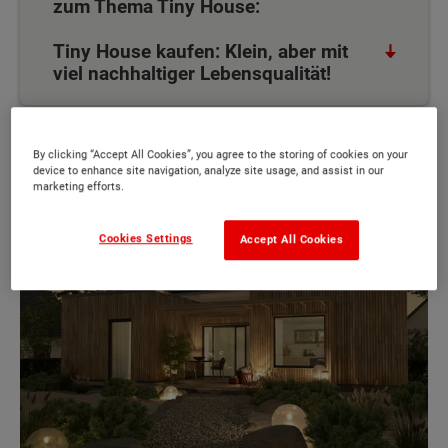
zum Thema Tiny House:
Tiny House kaufen: Klein, aber mit
viel nachhaltiger Lebensqualität!
Wieso ist das Tiny House so beliebt?
By clicking “Accept All Cookies”, you agree to the storing of cookies on your
device to enhance site navigation, analyze site usage, and assist in our
marketing efforts.
Cookies Settings
Accept All Cookies