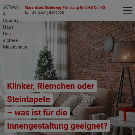
Massivhaus Schleswig-Flensburg GmbH & Co. KG
+49 (4621) 5302025
Wonach möchten Sie suchen?
Klinker, Riemchen oder
Steintapete
– was ist für die
Innengestaltung geeignet?