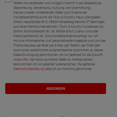
Telefon einverstanden und willige(n) hiermit in die Verarbeitung
(Speicherung, Verwendung, Nutzung und Übermittlung)
meiner/unserer vorstehenden Daten zum Zwecke der
Kontaktaufnahme durch die Town & Country Haus Lizenzgeber
GmbH, Hauptstraße 90 E, 99820 Hörselberg-Hainich OT Behringen
und deren Partnerunternehmen ( Town & Country Kundenservice
GmbH, Schmidtstedter Str. 34, 99084 Erfurt, Lizenz- und/oder
Franchise-Partner) ein. Eine Kontaktaufnahme erfolgt nur, um
mir/uns Informationen und personalisierte Angebote rund um das
Thema Hausbau per Brief, per E-Mail, per Telefon, per Chat oder
durch einen persönlichen Ansprechpartner zukommen zu lassen.
Diese Einwilligung kann/können ich/wir jederzeit für die Zukunft
widerrufen
. Der Nutzung meiner Daten zu Werbezwecken
kann/können ich/wir jederzeit widersprechen. Die geltende
Datenschutzerklärung
habe ich zur Kenntnis genommen.