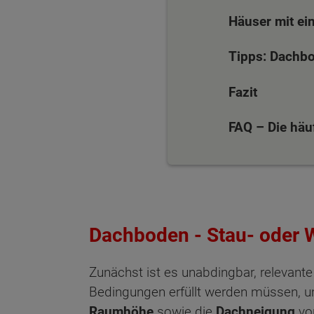
Häuser mit e
Tipps: Dachb
Fazit
FAQ – Die häu
Dachboden - Stau- oder
Zunächst ist es unabdingbar, relevante 
Wonach möch
Bedingungen erfüllt werden müssen, u
Raumhöhe
sowie die
Dachneigung
von