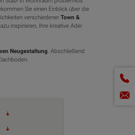
on Stau- in Wohnraum problemlos
ekommen Sie einen Einblick über die
lichkeiten verschiedener
Town &
dazu inspirieren, Ihre kreative Ader
ssen Neugestaltung
. Abschließend
 Dachboden.