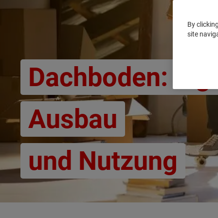
By clickin
site navig
Dachboden: Eig
Ausbau
und Nutzung