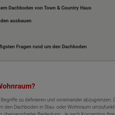
inem Dachboden von Town & Country Haus
oden ausbauen
figsten Fragen rund um den Dachboden
 Wohnraum?
Begriffe zu definieren und voneinander abzugrenzen. Das
ten Sie suchen?
m den Dachboden in Stau- oder Wohnraum umzufunktio
 übergeordneter Bedeutung. Je nach Konzeption Ihre