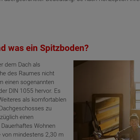
nd was ein Spitzboden?
er dem Dach als
öhe des Raumes nicht
um einen sogenannten
der DIN 1055 hervor. Es
Weiteres als komfortablen
 Dachgeschosses zu
züglich einen
. Dauerhaftes Wohnen
e von mindestens 2,30 m