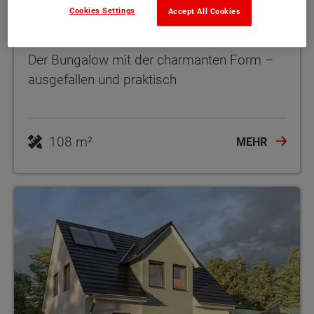
Cookies Settings
Accept All Cookies
Winkelbungalow 108
Der Bungalow mit der charmanten Form –
ausgefallen und praktisch
108 m²
MEHR