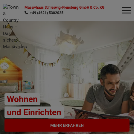
Massivhaus Schleswig-Flensburg GmbH & Co. KG
+49 (4621) 5302025
Wonach möchten Sie suchen?
Wohnen
und Einrichten
MEHR ERFAHREN