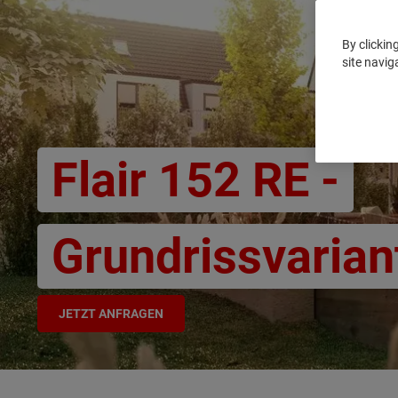
By clickin
site navig
Flair 152 RE -
Grundrissvarian
JETZT ANFRAGEN