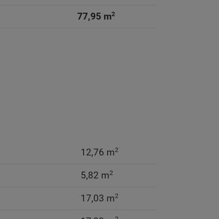
2
77,95 m
2
12,76 m
2
5,82 m
2
17,03 m
2