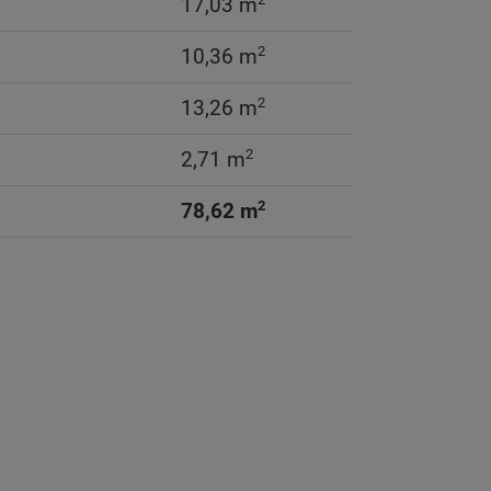
17,03 m
2
10,36 m
2
13,26 m
2
2,71 m
2
78,62 m