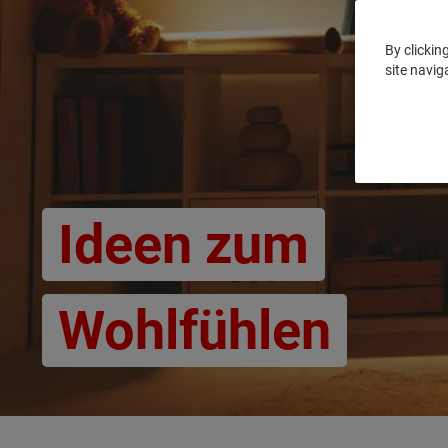
By clickin
site navig
Ideen zum
Wohlfühlen