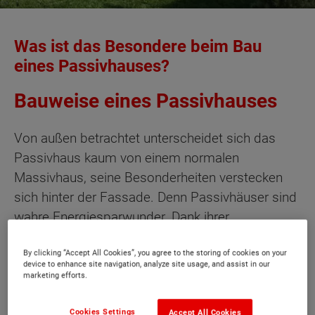
Was ist das Besondere beim Bau
eines Passivhauses?
Bauweise eines Passivhauses
Von außen betrachtet unterscheidet sich das
Passivhaus kaum von einem normalen
Massivhaus, seine Besonderheiten verstecken
sich hinter der Fassade. Denn Passivhäuser sind
wahre Energiesparwunder. Dank ihrer
besonderen Bauweise herrscht eine weitgehend
gleichbleibende Temperatur und das Heizen mit
By clicking “Accept All Cookies”, you agree to the storing of cookies on your
device to enhance site navigation, analyze site usage, and assist in our
Gas oder Öl wird im Passivhaus nahezu
marketing efforts.
überflüssig.
Cookies Settings
Accept All Cookies