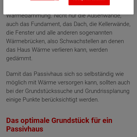
Möglich macht dies die besondere Form der
Wärmedämmung. Nicht nur die Außenwände,
auch das Fundament, das Dach, die Kellerwände,
die Fenster und alle anderen sogenannten
Wärmebrücken, also Schwachstellen an denen
das Haus Wärme verlieren kann, werden
gedämmt.
Damit das Passivhaus sich so selbständig wie
möglich mit Wärme versorgen kann, sollten auch
bei der Grundstückssuche und Grundrissplanung
einige Punkte berücksichtigt werden.
Das optimale Grundstück für ein
Passivhaus