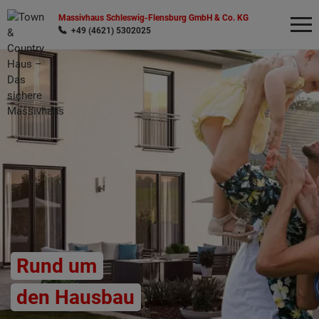
Massivhaus Schleswig-Flensburg GmbH & Co. KG
+49 (4621) 5302025
Wonach möchten Sie suchen?
Rund um
den Hausbau