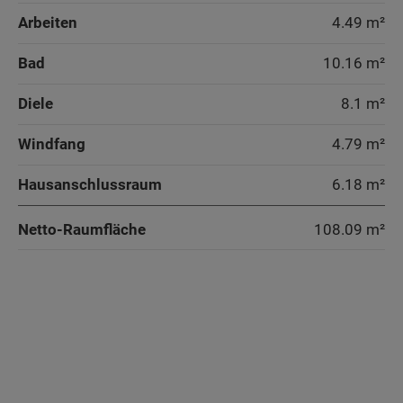
Arbeiten
4.49 m²
Bad
10.16 m²
Diele
8.1 m²
Windfang
4.79 m²
Hausanschlussraum
6.18 m²
Netto-Raumfläche
108.09
m²
Wohnen
Wohnen
Wohnen
Küche
Küche
Küche
Schlafen
Schlafen
Schlafen
Kind
Kind
Kind