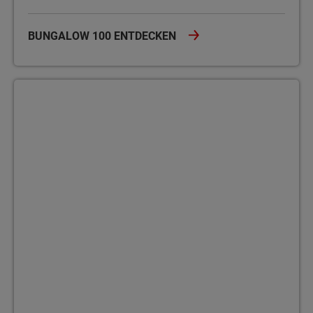
BUNGALOW 100 ENTDECKEN
Bungalow 110 Der Bungalow 110 bietet auf einer Ebene viel Platz