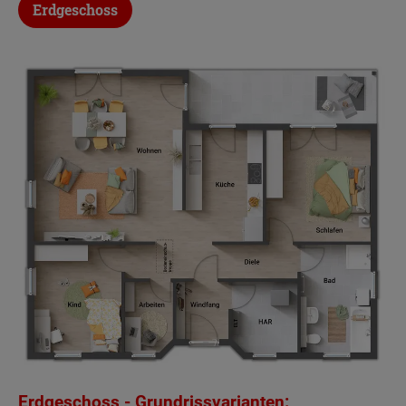
Erdgeschoss
Beschreibung
Wohnglück ohne Hindernisse
- Dieser Bungalow
fällt nicht nur durch sein charmantes Design auf.
Die markante Winkelform ermöglicht auch einen
variablen Grundriss. Die besondere
Raumanordnung des Winkelbungalows 108
sowie die vielen kleinen Details machen das
Wohnen für Sie zum Genuss.
Sie verfügen über ein schönes, weitläufiges
Wohnzimmer. Die abgeschlossene Küche hat
einen direkten Zugang zum gemütlichen
Erdgeschoss - Grundrissvarianten: