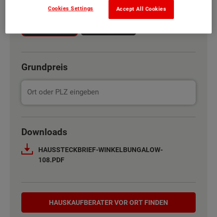
Cookies Settings
Accept All Cookies
Trend
Klinker
Grundpreis
Basisinformation
Downloads
Netto-Raumfläche nach DIN 277
108 m²
HAUSSTECKBRIEF-WINKELBUNGALOW-
108.PDF
Etagen
1
Außenmaße
10.75 m x 13 m
Hauskaufberater
HAUSKAUF­BERATER VOR ORT FINDEN