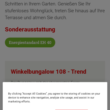
Schritten in Ihrem Garten. Genießen Sie Ihr
stufenloses Wohnglück, treten Sie hinaus auf Ihre
Terrasse und atmen Sie durch.
Sonderausstattung
Energiestandard EH 40
Winkelbungalow 108 -
Trend
Der Bungalow mit der charmanten Form –
ausgefallen und praktisch
By clicking “Accept All Cookies”, you agree to the storing of cookies on your
device to enhance site navigation, analyze site usage, and assist in our
Wählen Sie eine Variante:
marketing efforts.