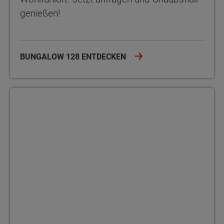
genießen!
BUNGALOW 128 ENTDECKEN
Bungalow 131 Der Bungalow 131 bietet auf einer Ebene 5 Zimmer