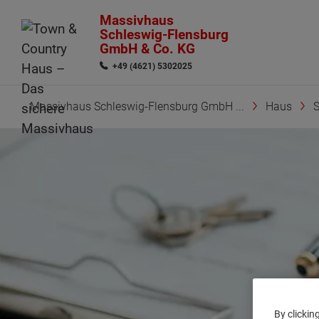
Massivhaus
Schleswig-Flensburg
GmbH & Co. KG
+49 (4621) 5302025
Massivhaus Schleswig-Flensburg GmbH ...
Haus
S
By clickin