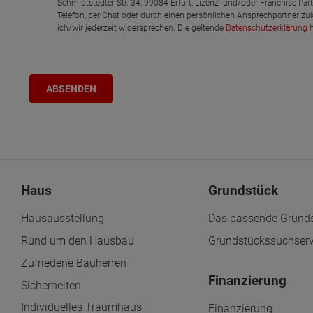
Schmidtstedter Str. 34, 99084 Erfurt, Lizenz- und/oder Franchise-Pa
Telefon, per Chat oder durch einen persönlichen Ansprechpartner zu
ich/wir jederzeit widersprechen. Die geltende
Datenschutzerklärung
h
Haus
Grundstück
Hausausstellung
Das passende Grunds
Rund um den Hausbau
Grundstückssuchserv
Zufriedene Bauherren
Finanzierung
Sicherheiten
Individuelles Traumhaus
Finanzierung