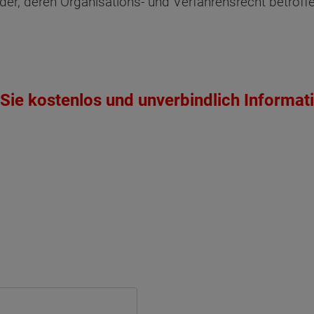
der, deren Organisations- und Verfahrensrecht betroffe
ten Sie suchen?
Sie kostenlos und unverbindlich Informat