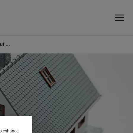
f ...
 to enhance