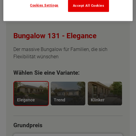
Cookies Settings
Accept All Cookies
Bungalow 131 -
Elegance
Der massive Bungalow für Familien, die sich
Flexibilität wünschen
Wählen Sie eine Variante:
Elegance
Trend
Klinker
Grundpreis