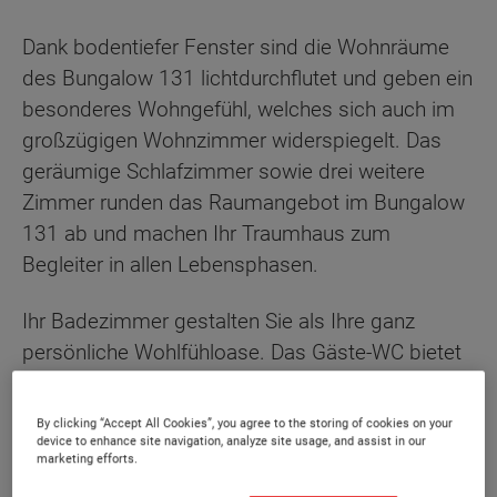
Dank bodentiefer Fenster sind die Wohnräume
des Bungalow 131 lichtdurchflutet und geben ein
besonderes Wohngefühl, welches sich auch im
großzügigen Wohnzimmer widerspiegelt. Das
geräumige Schlafzimmer sowie drei weitere
Zimmer runden das Raumangebot im Bungalow
131 ab und machen Ihr Traumhaus zum
Begleiter in allen Lebensphasen.
Ihr Badezimmer gestalten Sie als Ihre ganz
persönliche Wohlfühloase. Das Gäste-WC bietet
Platz für eine weitere Dusche.
By clicking “Accept All Cookies”, you agree to the storing of cookies on your
Sonderausstattung
device to enhance site navigation, analyze site usage, and assist in our
marketing efforts.
Energiestandard EH 40