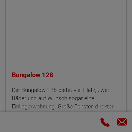
Bungalow 128
Der Bungalow 128 bietet viel Platz, zwei
Bäder und auf Wunsch sogar eine
Einliegerwohnung. Große Fenster, direkter
Terrassenzugang und clevere
Raumaufteilung machen ihn zum
Wohlfühlort. Jetzt anfragen und Urlaubsflair