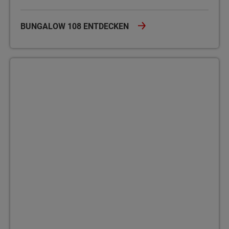
BUNGALOW 108 ENTDECKEN
Bungalow 110 Der Bungalow 110 bietet auf einer Ebene viel Platz