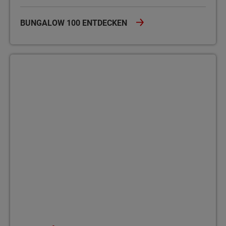
BUNGALOW 100 ENTDECKEN
Bungalow 100 Der Bungalow 100 überzeugt mit rund 100 m² Woh