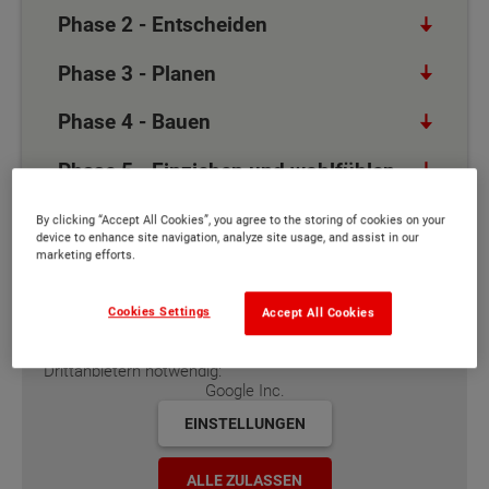
Phase 2 - Entscheiden
Phase 3 - Planen
Phase 4 - Bauen
Phase 5 - Einziehen und wohlfühlen
By clicking “Accept All Cookies”, you agree to the storing of cookies on your
device to enhance site navigation, analyze site usage, and assist in our
marketing efforts.
Phase 1 - Orientieren & informieren
Cookies Settings
Accept All Cookies
Für die Anzeige dieses Videos ist eine Zustimmung für
das Nachladen externer Ressourcen von folgenden
Drittanbietern notwendig:
Google Inc.
EINSTELLUNGEN
ALLE ZULASSEN