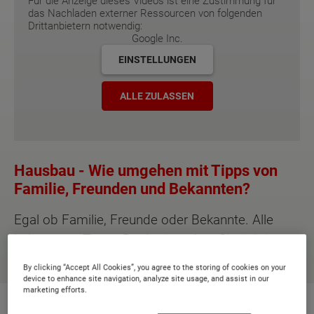
Für die Anzeige dieses Videos ist eine Zustimmung für
das Nachladen externer Ressourcen von folgenden
Drittanbietern notwendig:
Google Inc.
EINSTELLUNGEN
ALLE ZULASSEN
Hausbau - Wie umgehen mit Tipps von
Familie, Freunden und Bekannten?
Egal ob Familie, Freunde oder Bekannte. Alle
haben gute Tipps. Doch wie gehen Sie richtig
damit um?
By clicking “Accept All Cookies”, you agree to the storing of cookies on your
device to enhance site navigation, analyze site usage, and assist in our
marketing efforts.