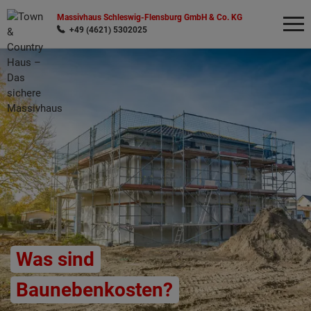
Massivhaus Schleswig-Flensburg GmbH & Co. KG
+49 (4621) 5302025
Wonach möchten Sie suchen?
Was sind
Baunebenkosten?