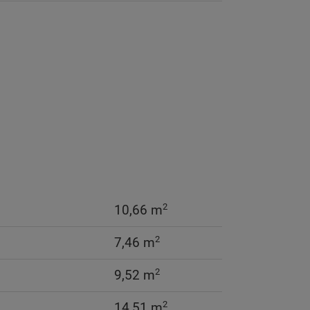
2
10,66 m
2
7,46 m
2
9,52 m
2
14,51 m