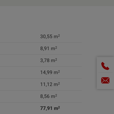
2
30,55 m
2
8,91 m
2
3,78 m
2
14,99 m
2
11,12 m
2
8,56 m
2
77,91 m