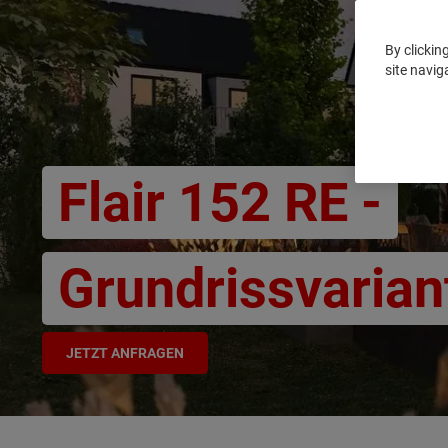
By clickin
site navig
Flair 152 RE -
Grundrissvarian
JETZT ANFRAGEN