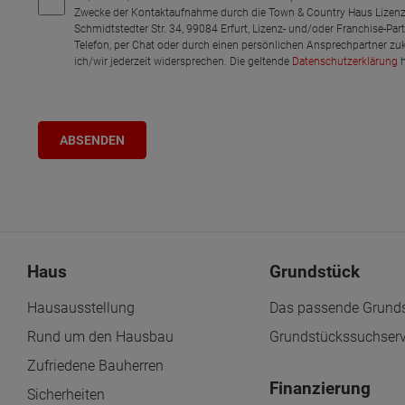
Zwecke der Kontaktaufnahme durch die Town & Country Haus Lizenz
Schmidtstedter Str. 34, 99084 Erfurt, Lizenz- und/oder Franchise-Pa
Telefon, per Chat oder durch einen persönlichen Ansprechpartner zu
ich/wir jederzeit widersprechen. Die geltende
Datenschutzerklärung
h
Haus
Grundstück
Hausausstellung
Das passende Grunds
Rund um den Hausbau
Grundstückssuchserv
Zufriedene Bauherren
Finanzierung
Sicherheiten