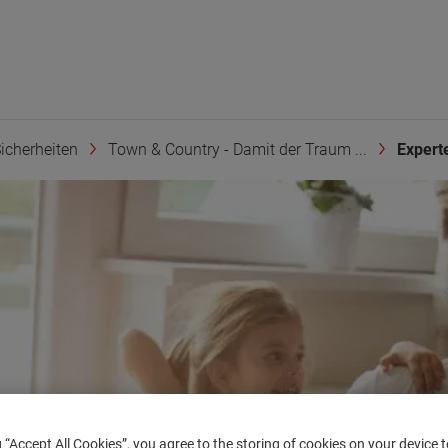
icherheiten
Town & Country - Damit der Traum ...
Expert
g “Accept All Cookies”, you agree to the storing of cookies on your device