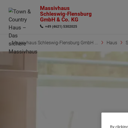
Massivhaus
Schleswig-Flensburg
GmbH & Co. KG
+49 (4621) 5302025
Massivhaus Schleswig-Flensburg GmbH ...
Haus
S
By clickin