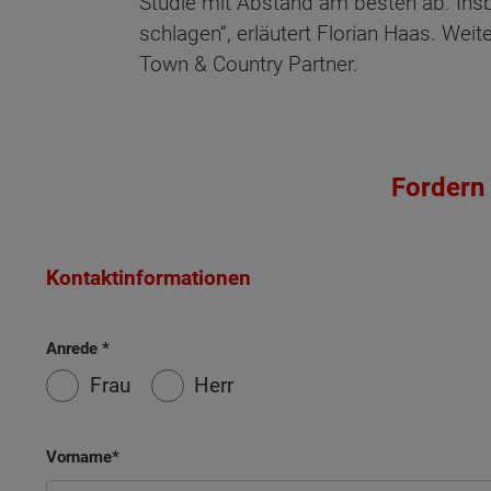
Studie mit Abstand am besten ab. Ins
schlagen“, erläutert Florian Haas. Weit
Town & Country Partner.
Wonach möch
Fordern 
Kontaktinformationen
Anrede
Frau
Herr
Vorname