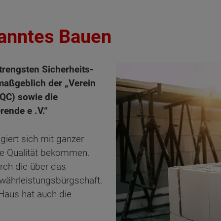
panntes Bauen
trengsten Sicherheits-
 maßgeblich der „Verein
VQC) sowie die
ende e .V.“
iert sich mit ganzer
ige Qualität bekommen.
urch die über das
ährleistungsbürgschaft.
Haus hat auch die