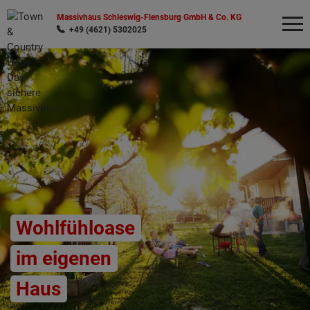
Massivhaus Schleswig-Flensburg GmbH & Co. KG
+49 (4621) 5302025
Wonach möchten Sie suchen?
Wohlfühloase
im eigenen
Haus