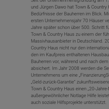
Seit der Unternehmensgründung am 1. 
und Jürgen Dawo hat Town & Country 
Bedürfnisse der Bauherren im Blick. Mi
ersten Unternehmensjahr 70 Häuser ver
Jahre später schon über 500. Schritt fü
Town & Country Haus zu einem der fü
Massivhausanbieter in Deutschland. 2
Country Haus nicht nur den internation
den im Kaufpreis enthaltenen Hausbau-S
Bauherren vor, während und nach de
absichert. Im Jahr 2008 werden die Se
Unternehmens um eine „FinanzierungS
„Geld-zurück-Garantie“ zukunftsweisend
Town & Country Haus einen „20-Jahre-No
außergewöhnlicher Notlage Hilfe leist
auch soziale Hilfsprojekte unterstützt.