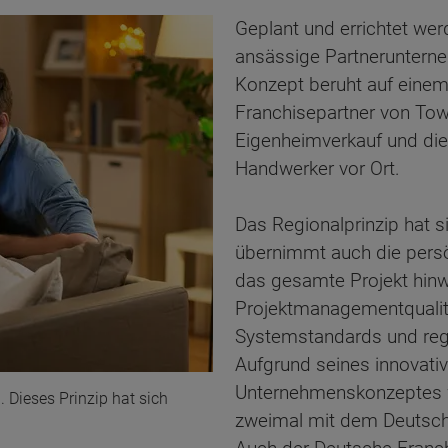
Geplant und errichtet we
ansässige Partneruntern
Konzept beruht auf einem
Franchisepartner von To
Eigenheimverkauf und die
Handwerker vor Ort.
Das Regionalprinzip hat s
übernimmt auch die persö
das gesamte Projekt hinw
Projektmanagementqualitä
Systemstandards und rege
Aufgrund seines innovati
Unternehmenskonzeptes w
. Dieses Prinzip hat sich
zweimal mit dem Deutsch