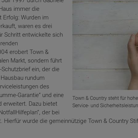
Juli 1997 durch Gabriele
Haus immer die
t Erfolg: Wurden im
kauft, waren es drei
r Schritt entwickelte sich
hrenden
004 erobert Town &
alen Markt, sondern führt
chutzbrief ein, der die
m Hausbau rundum
rviceleistungen des
umme-Garantie“ und eine
Town & Country steht für hoh
 erweitert. Dazu bietet
Service- und Sicherheitsleistu
tfallHilfeplan“, der bei
et. Hierfür wurde die gemeinnützige Town & Country Sti