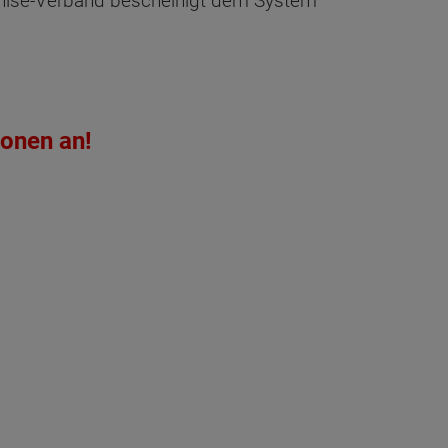
hise-Verband bescheinigt dem System
ionen an!