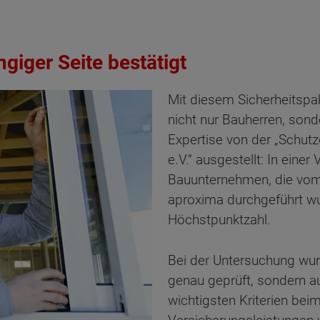
giger Seite bestätigt
Mit diesem Sicherheitspa
nicht nur Bauherren, son
Expertise von der „Schut
e.V.“ ausgestellt: In eine
Bauunternehmen, die vom
aproxima durchgeführt wu
Höchstpunktzahl.
Bei der Untersuchung wurd
genau geprüft, sondern au
ten Sie suchen?
wichtigsten Kriterien be