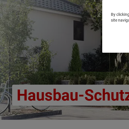
By clickin
site navig
Hausbau-Schutz