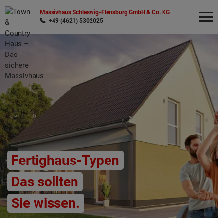
Massivhaus Schleswig-Flensburg GmbH & Co. KG
+49 (4621) 5302025
Wonach möchten Sie suchen?
Fertighaus-Typen
Das sollten
Sie wissen.