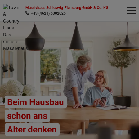
Massivhaus Schleswig-Flensburg GmbH & Co. KG
+49 (4621) 5302025
Wonach möchten Sie suchen?
Beim Hausbau
schon ans
Alter denken