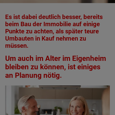
Es ist dabei deutlich besser, bereits
beim Bau der Immobilie auf einige
Punkte zu achten, als später teure
Umbauten in Kauf nehmen zu
müssen.
Um auch im Alter im Eigenheim
bleiben zu können, ist einiges
an Planung nötig.