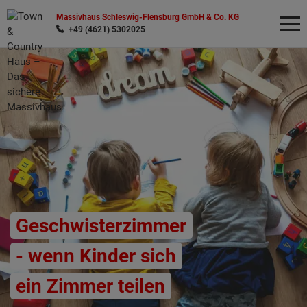
Massivhaus Schleswig-Flensburg GmbH & Co. KG
+49 (4621) 5302025
Wonach möchten Sie suchen?
Geschwisterzimmer
- wenn Kinder sich
ein Zimmer teilen