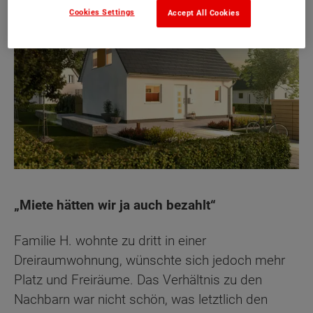
Cookies Settings
Accept All Cookies
„Miete hätten wir ja auch bezahlt“
Familie H. wohnte zu dritt in einer
Dreiraumwohnung, wünschte sich jedoch mehr
Platz und Freiräume. Das Verhältnis zu den
Nachbarn war nicht schön, was letztlich den