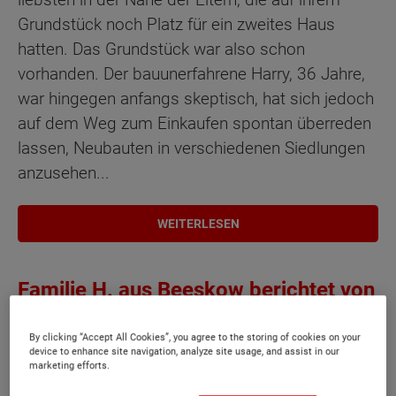
Grundstück noch Platz für ein zweites Haus
hatten. Das Grundstück war also schon
vorhanden. Der bauunerfahrene Harry, 36 Jahre,
war hingegen anfangs skeptisch, hat sich jedoch
auf dem Weg zum Einkaufen spontan überreden
lassen, Neubauten in verschiedenen Siedlungen
anzusehen...
WEITERLESEN
Familie H. aus Beeskow berichtet von
ihren Erfahrungen beim Bau eines
Flair 110
By clicking “Accept All Cookies”, you agree to the storing of cookies on your
device to enhance site navigation, analyze site usage, and assist in our
marketing efforts.