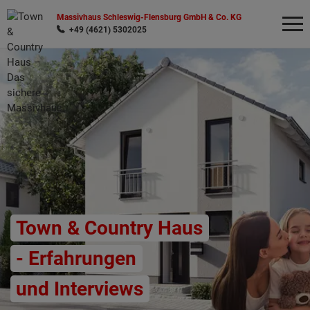
Massivhaus Schleswig-Flensburg GmbH & Co. KG
+49 (4621) 5302025
Wonach möchten Sie suchen?
Town & Country Haus
- Erfahrungen
und Interviews