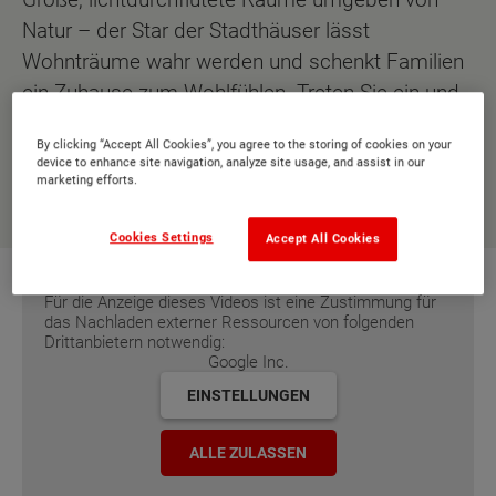
Natur – der Star der Stadthäuser lässt
Wohnträume wahr werden und schenkt Familien
ein Zuhause zum Wohlfühlen. Treten Sie ein und
lassen Sie sich dieses Wohngefühl nicht
By clicking “Accept All Cookies”, you agree to the storing of cookies on your
entgehen.
device to enhance site navigation, analyze site usage, and assist in our
marketing efforts.
ZUM FLAIR 152 RE
Cookies Settings
Accept All Cookies
Für die Anzeige dieses Videos ist eine Zustimmung für
das Nachladen externer Ressourcen von folgenden
Drittanbietern notwendig:
Google Inc.
EINSTELLUNGEN
ALLE ZULASSEN