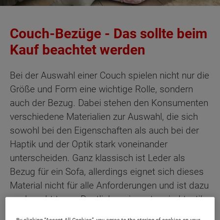
Couch-Bezüge - Das sollte beim
Kauf beachtet werden
Bei der Auswahl einer Couch spielen nicht nur die
Größe und Form eine wichtige Rolle, sondern
auch der Bezug. Dabei stehen den Konsumenten
verschiedene Materialien zur Auswahl, die sich
sowohl bei den Eigenschaften als auch bei der
Haptik und der Optik stark voneinander
unterscheiden. Ganz klassisch ist Leder als
Bezug für ein Sofa, allerdings eignet sich dieses
Material nicht für alle Anforderungen und ist dazu
noch recht teuer. Deutlich preiswerter sind textile
Bezüge, die dazu noch recht pflegeleicht sind.