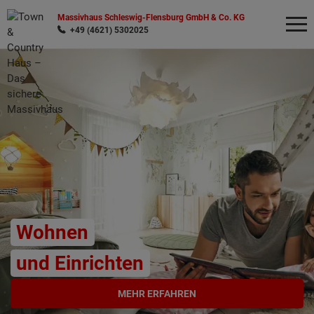
Massivhaus Schleswig-Flensburg GmbH & Co. KG
+49 (4621) 5302025
Wonach möchten Sie suchen?
Wohnen
und Einrichten
MEHR ERFAHREN