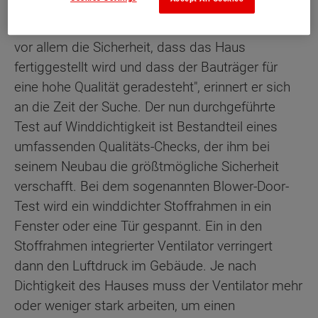
Mietwohnung den Rücken zu kehren und ein
eigenes Haus zu bauen. "Wichtig war uns dabei
vor allem die Sicherheit, dass das Haus
fertiggestellt wird und dass der Bauträger für
eine hohe Qualität geradesteht", erinnert er sich
an die Zeit der Suche. Der nun durchgeführte
Test auf Winddichtigkeit ist Bestandteil eines
umfassenden Qualitäts-Checks, der ihm bei
seinem Neubau die größtmögliche Sicherheit
verschafft. Bei dem sogenannten Blower-Door-
Test wird ein winddichter Stoffrahmen in ein
Fenster oder eine Tür gespannt. Ein in den
Stoffrahmen integrierter Ventilator verringert
dann den Luftdruck im Gebäude. Je nach
Dichtigkeit des Hauses muss der Ventilator mehr
oder weniger stark arbeiten, um einen