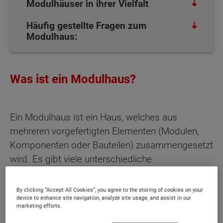
Modulhäuser in ihrer Vielfalt
Häufig gestellte Fragen zum
Modulhaus:
Was ist ein Modulhaus?
Ein Modulhaus ist ein Haus, welches aus
mehreren vorgefertigten Elementen (Modulen,
Komponenten oder Bauteilen) zusammengesetzt
wird. Es gibt viele unterschiedliche
Bezeichnungen für diese Art von Haus, zum
Beispiel "Fertighaus" oder "Minihaus", welche
By clicking “Accept All Cookies”, you agree to the storing of cookies on your
device to enhance site navigation, analyze site usage, and assist in our
grundsätzlich dasselbe beschreiben. Ein
marketing efforts.
Modulhaus zeichnet durch seine Flexibilität aus.