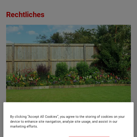
Rechtliches
Bei Orts-unüblichen Einfriedungsdesigns sowie solchen
By clicking “Accept All Cookies”, you agree to the storing of cookies on your
device to enhance site navigation, analyze site usage, and assist in our
über 1,80m Höhe muss in jedem Bundesland eine
marketing efforts.
Baungenehmigung eingeholt werden.