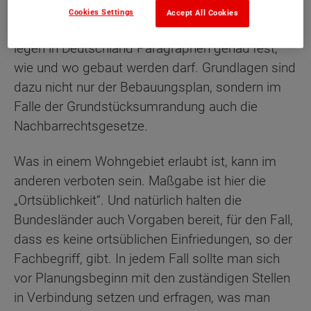
Cookies Settings
Accept All Cookies
Wie die meisten Bauherren festgestellt haben,
legen in Deutschland Paragraphen genau fest,
wie und wo gebaut werden darf. Grundlagen sind
dazu nicht nur der Bebauungsplan, sondern im
Falle der Grundstücksumrandung auch die
Nachbarrechtsgesetze.
Was in einem Wohngebiet erlaubt ist, kann im
anderen verboten sein. Maßgabe ist hier die
„Ortsüblichkeit“. Und natürlich halten die
Bundesländer auch Vorgaben bereit, für den Fall,
dass es keine ortsüblichen Einfriedungen, so der
Fachbegriff, gibt. In jedem Fall sollte man sich
vor Planungsbeginn mit den zuständigen Stellen
in Verbindung setzen und erfragen, was man