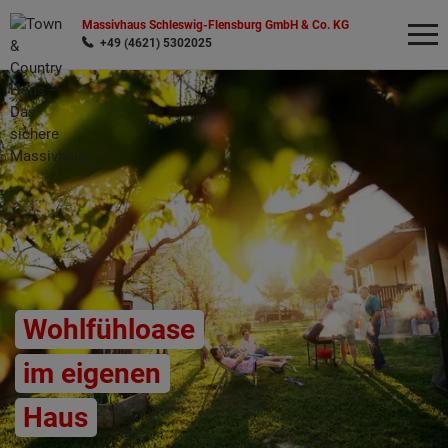
Massivhaus Schleswig-Flensburg GmbH & Co. KG
+49 (4621) 5302025
Wonach möchten Sie suchen?
Wohlfühloase
im eigenen
Haus