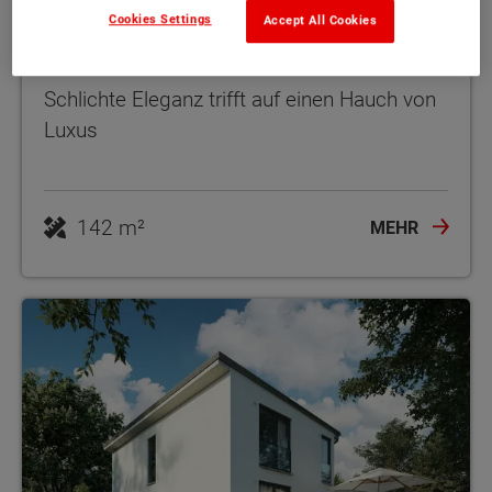
Cookies Settings
Accept All Cookies
Doppelhaus Aura 136
Schlichte Eleganz trifft auf einen Hauch von
Luxus
142 m²
MEHR